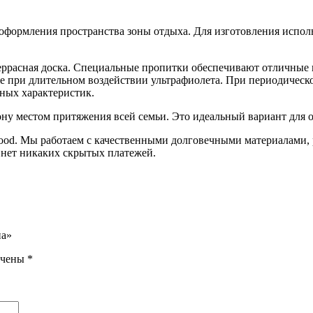
я оформления пространства зоны отдыха. Для изготовления испо
террасная доска. Специальные пропитки обеспечивают отличные
же при длительном воздействии ультрафиолета. При периодическ
ьных характеристик.
ону местом притяжения всей семьи. Это идеальный вариант для о
wood. Мы работаем с качественными долговечными материалами,
с нет никаких скрытых платежей.
на»
ечены
*