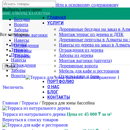
Перейти к навигации
Перейти к основному содержимому
Выбрать категорию
050000, АЛМАТЫ, КАЗАХСТАН
ГЛАВНАЯ
Беседки
УСЛУГИ
Ворота
Деревянные беседки на заказ в Ал
Заборы
Все категории
Монтаж террас из дерева и ДПК
Монтаж вагонки
Деревянные перголы в Алматы на з
Навесы
Беседки
Навесы из дерева на заказ в Алмат
Ограждения
Террасы
Ограждения из дерева
Перголы
Перголы
Заборы из дерева
Террасы
Навесы
Монтаж вагонки (шпунта)
Ограждения
Деревянные ворота
Поиск
Заборы
Мебель для кафе и ресторанов
Ворота
Отделка саун и бань
ПОРТФОЛИО
О НАС
Увеличить
БЛОГ
КОНТАКТЫ
Главная
/
Террасы
/
Терраса для зоны бассейна
Терраса из натурального дерева
Цена от
45 000
₸
за м²
Вернуться к списку товаров